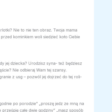
rlotki? Nie to nie ten obraz. Twoja mama
przed kominkiem woli siedzieć koło Ciebie
y jej dziecka? Urodzisz syna- też będziesz
ęście? Nie odbieraj Wam tej szansy.
nie z usg – pozwól jej dojrzeć do tej roli-
odnie po porodzie” „proszę jedz ze mną na
e prześpię całe dwie godziny” „masz sposób