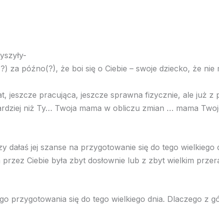
zyszyły-
ie(?) za późno(?), że boi się o Ciebie – swoje dziecko, że 
at, jeszcze pracująca, jeszcze sprawna fizycznie, ale już 
 bardziej niż Ty… Twoja mama w obliczu zmian … mama Tw
Czy dałaś jej szanse na przygotowanie się do tego wielkieg
zez Ciebie była zbyt dosłownie lub z zbyt wielkim przera
ego przygotowania się do tego wielkiego dnia. Dlaczego z 