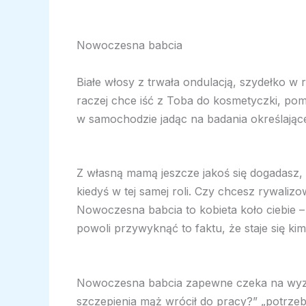
Nowoczesna babcia
Białe włosy z trwała ondulacją, szydełko w
raczej chce iść z Toba do kosmetyczki, pom
w samochodzie jadąc na badania określając
Z własną mamą jeszcze jakoś się dogadasz, 
kiedyś w tej samej roli. Czy chcesz rywaliz
Nowoczesna babcia to kobieta koło ciebie – n
powoli przywyknąć to faktu, że staje się ki
Nowoczesna babcia zapewne czeka na wyzna
szczepienia mąż wrócił do pracy?” „potrze