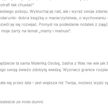
otrafi tak chustać”
kiego pokoju. Wysłuchaj jej rad, ale i wyraź swoje zdanie. 
darunki- dobra książkę o macierzyństwie, o wychowaniu – p
ozwól jej się rozwijać. Pomysł na podesłanie notatek z zaj
 moje żarty na temat „mamy i mamusi”.
dziecie ta sama Maleńką Osobę, żadna z Was nie wie jak ba
 tego swoją świeżo zdobytą wiedzę. Wyznacz granice rozpie
ała się przez lata – jest większa niż Twoja, możesz wyjść
jesteście ze mnie dumni.