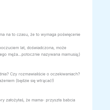
nie ma na to czasu, że to wymaga poświęcenie
z poczuciem lat, doświadczona, może
ojego męża…potocznie nazywana mamusią;)
o dnia? Czy rozmawialiście o oczekiwaniach?
żeniem (będzie się wtrącać!)
góry założyłaś, że mama- przyszła babcia