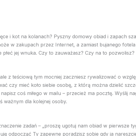
 ręce i kot na kolanach? Pyszny domowy obiad i zapach sza
oże w zakupach przez Internet, a zamiast bujanego fotela 
e płeć jej wnuka. Czy to zauważasz? Czy na to pozwolisz?
ale z teściową tym mocniej zaczniesz rywalizować o względ
ować czy mieć koło siebie osobę, z którą można dzielić szcz
apisz coś miłego w mailu – przecież ma pocztę. Wyślij nagra
mś ważnym dla kolejnej osoby.
czenie zadań – „proszę ugotuj nam obiad w pierwsze tyg
buję odpocząć Ty zapewne poradzisz sobie gdy ja nareszci