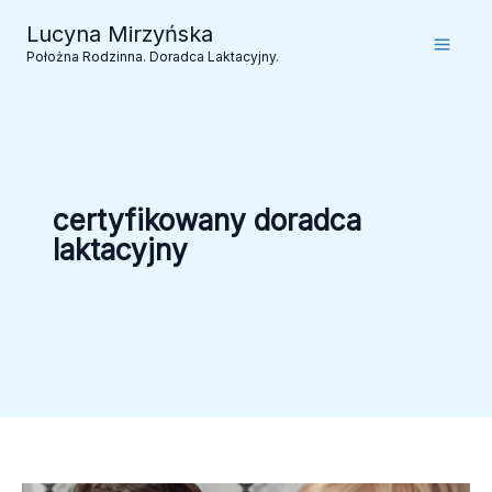
Przejdź
Lucyna Mirzyńska
do
Położna Rodzinna. Doradca Laktacyjny.
treści
certyfikowany doradca
laktacyjny